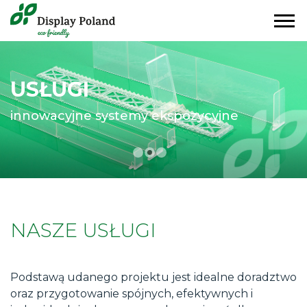
USŁUGI
USŁUGI
USŁUGI
innowacyjne systemy ekspozycyjne
innowacyjne systemy ekspozycyjne
innowacyjne systemy ekspozycyjne
NASZE USŁUGI
Podstawą udanego projektu jest idealne doradztwo
oraz przygotowanie spójnych, efektywnych i